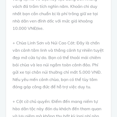
vách đá trầm tích nghìn năm. Khoản chi duy
nhất bạn cần chuẩn bị là phí trông giữ xe tại
nhà dân ven đỉnh dốc với mức giá khoảng
10.000 VNĐ/xe.
+ Chùa Linh Sơn và Núi Cao Cát: Đây là chốn
vãn cảnh tâm linh và thắng cảnh tự nhiên tuyệt
đẹp mở cửa tự do. Bạn có thể thoải mái chiêm
bái chùa và leo núi ngắm toàn cảnh đảo. Phí
gửi xe tại chân núi thường chỉ mất 5.000 VNĐ.
Nếu yêu mến cảnh chùa, bạn có thể tùy tâm
đóng góp công đức để hỗ trợ việc duy tu.
+ Cột cờ chủ quyền: Điểm đến mang niềm tự
hào dân tộc này đón du khách đến tham quan
và lưu niệm mà không thu bất kỳ loại phí nào.