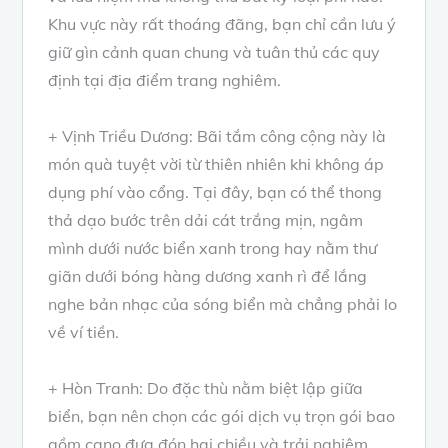
Khu vực này rất thoáng đãng, bạn chỉ cần lưu ý
giữ gìn cảnh quan chung và tuân thủ các quy
định tại địa điểm trang nghiêm.
+ Vịnh Triều Dương: Bãi tắm công cộng này là
món quà tuyệt vời từ thiên nhiên khi không áp
dụng phí vào cổng. Tại đây, bạn có thể thong
thả dạo bước trên dải cát trắng mịn, ngâm
mình dưới nước biển xanh trong hay nằm thư
giãn dưới bóng hàng dương xanh rì để lắng
nghe bản nhạc của sóng biển mà chẳng phải lo
về ví tiền.
+ Hòn Tranh: Do đặc thù nằm biệt lập giữa
biển, bạn nên chọn các gói dịch vụ trọn gói bao
gồm cano đưa đón hai chiều và trải nghiệm