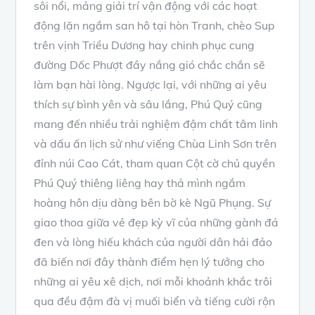
sôi nổi, mảng giải trí vận động với các hoạt
động lặn ngắm san hô tại hòn Tranh, chèo Sup
trên vịnh Triều Dương hay chinh phục cung
đường Dốc Phượt đầy nắng gió chắc chắn sẽ
làm bạn hài lòng. Ngược lại, với những ai yêu
thích sự bình yên và sâu lắng, Phú Quý cũng
mang đến nhiều trải nghiệm đậm chất tâm linh
và dấu ấn lịch sử như viếng Chùa Linh Sơn trên
đỉnh núi Cao Cát, tham quan Cột cờ chủ quyền
Phú Quý thiêng liêng hay thả mình ngắm
hoàng hôn dịu dàng bên bờ kè Ngũ Phụng. Sự
giao thoa giữa vẻ đẹp kỳ vĩ của những gành đá
đen và lòng hiếu khách của người dân hải đảo
đã biến nơi đây thành điểm hẹn lý tưởng cho
những ai yêu xê dịch, nơi mỗi khoảnh khắc trôi
qua đều đậm đà vị muối biển và tiếng cười rộn