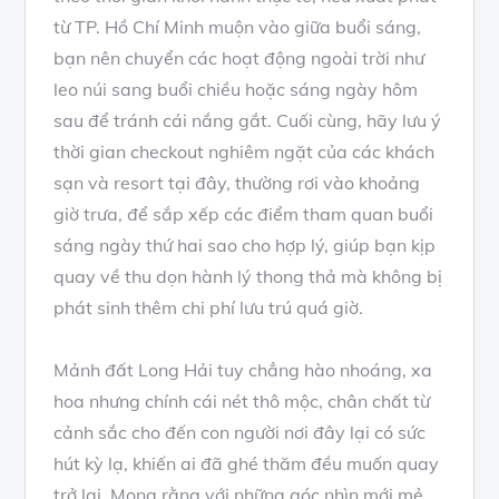
từ TP. Hồ Chí Minh muộn vào giữa buổi sáng,
bạn nên chuyển các hoạt động ngoài trời như
leo núi sang buổi chiều hoặc sáng ngày hôm
sau để tránh cái nắng gắt. Cuối cùng, hãy lưu ý
thời gian checkout nghiêm ngặt của các khách
sạn và resort tại đây, thường rơi vào khoảng
giờ trưa, để sắp xếp các điểm tham quan buổi
sáng ngày thứ hai sao cho hợp lý, giúp bạn kịp
quay về thu dọn hành lý thong thả mà không bị
phát sinh thêm chi phí lưu trú quá giờ.
Mảnh đất Long Hải tuy chẳng hào nhoáng, xa
hoa nhưng chính cái nét thô mộc, chân chất từ
cảnh sắc cho đến con người nơi đây lại có sức
hút kỳ lạ, khiến ai đã ghé thăm đều muốn quay
trở lại. Mong rằng với những góc nhìn mới mẻ