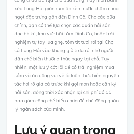
xèo Long Hải giòn rụm ăn kèm nước chấm chua
ngọt đặc trưng gần đền Dinh Cô. Cho các bữa
chính, bạn có thể lựa chọn các quán hải sản
dọc bờ kè, khu vực bãi tắm Dinh Cô, hoặc trải
nghiệm tự tay lựa ghẹ, tôm tít tươi rói tại Chợ
cá Long Hải vào khung giờ trưa rồi nhờ người
dân chế biến thưởng thức ngay tại chỗ. Tuy
nhiên, một lưu ý cốt lõi để có trải nghiệm mua
sắm và ăn uống vui vẻ là luôn thực hiện nguyên
tắc hỏi rõ giá cả trước khi gọi món hoặc cân ký
hải sản, đồng thời xác nhận lại chi phí đó đã
bao gồm công chế biến chưa để chủ động quản
lý ngân sách của mình.
Lưu ý quan trọng