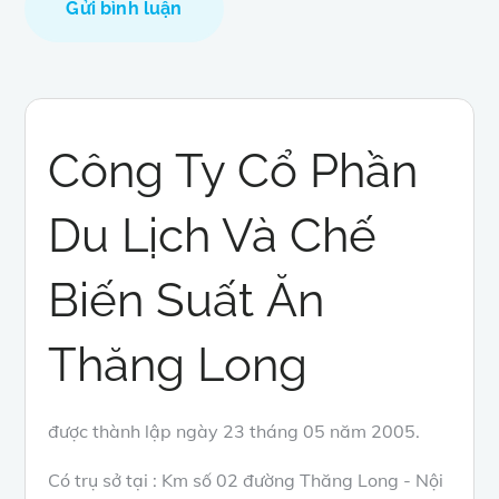
Công Ty Cổ Phần
Du Lịch Và Chế
Biến Suất Ăn
Thăng Long
được thành lập ngày 23 tháng 05 năm 2005.
Có trụ sở tại : Km số 02 đường Thăng Long - Nội