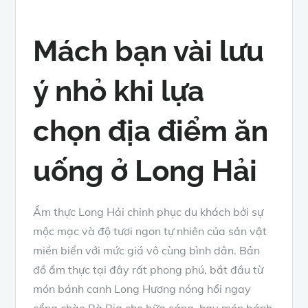
Mách bạn vài lưu
ý nhỏ khi lựa
chọn địa điểm ăn
uống ở Long Hải
Ẩm thực Long Hải chinh phục du khách bởi sự
mộc mạc và độ tươi ngon tự nhiên của sản vật
miền biển với mức giá vô cùng bình dân. Bản
đồ ẩm thực tại đây rất phong phú, bắt đầu từ
món bánh canh Long Hương nóng hổi ngay
cổng chào Bà Rịa cho bữa sáng, hay món bánh