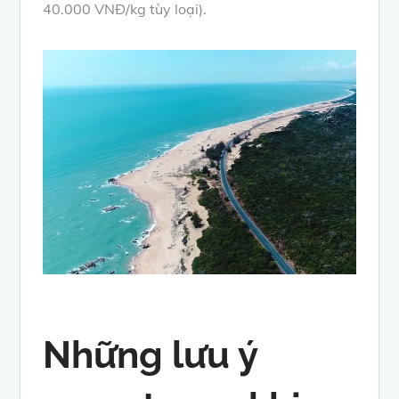
40.000 VNĐ/kg tùy loại).
Những lưu ý