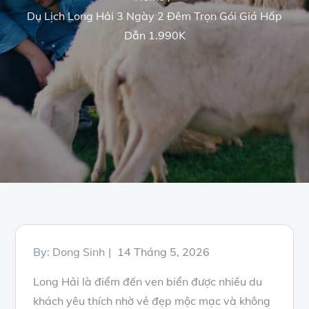
Du Lịch Long Hải 3 Ngày 2 Đêm Trọn Gói Giá Hấp
Dẫn 1.990K
Posted
By:
Dong Sinh
14 Tháng 5, 2026
on
Long Hải là điểm đến ven biển được nhiều du
khách yêu thích nhờ vẻ đẹp mộc mạc và không