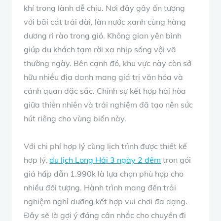
khí trong lành dễ chịu. Nơi đây gây ấn tượng
với bãi cát trải dài, làn nước xanh cùng hàng
dương rì rào trong gió. Không gian yên bình
giúp du khách tạm rời xa nhịp sống vội vã
thường ngày. Bên cạnh đó, khu vực này còn sở
hữu nhiều địa danh mang giá trị văn hóa và
cảnh quan đặc sắc. Chính sự kết hợp hài hòa
giữa thiên nhiên và trải nghiệm đã tạo nên sức
hút riêng cho vùng biển này.
Với chi phí hợp lý cùng lịch trình được thiết kế
hợp lý,
du lịch Long Hải 3 ngày 2 đêm
trọn gói
giá hấp dẫn 1.990k là lựa chọn phù hợp cho
nhiều đối tượng. Hành trình mang đến trải
nghiệm nghỉ dưỡng kết hợp vui chơi đa dạng.
Đây sẽ là gợi ý đáng cân nhắc cho chuyến đi