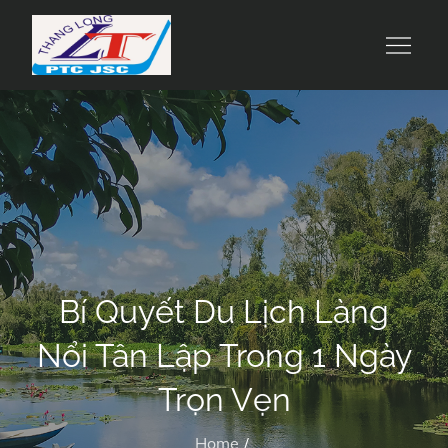
Skip
to
Công Ty Cổ Phần Du Lịch Và Chế Biến
Suất Ăn Thăng Long
content
Suất Ăn Thăng Long
Bí Quyết Du Lịch Làng
Nổi Tân Lập Trong 1 Ngày
Trọn Vẹn
Home