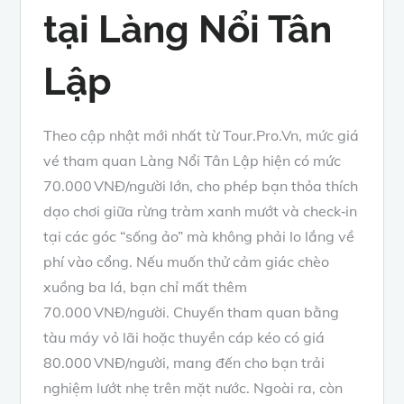
tại Làng Nổi Tân
Lập
Theo cập nhật mới nhất từ Tour.Pro.Vn, mức giá
vé tham quan Làng Nổi Tân Lập hiện có mức
70.000 VNĐ/người lớn, cho phép bạn thỏa thích
dạo chơi giữa rừng tràm xanh mướt và check
‑
in
tại các góc “sống ảo” mà không phải lo lắng về
phí vào cổng. Nếu muốn thử cảm giác chèo
xuồng ba lá, bạn chỉ mất thêm
70.000 VNĐ/người. Chuyến tham quan bằng
tàu máy vỏ lãi hoặc thuyền cáp kéo có giá
80.000 VNĐ/người, mang đến cho bạn trải
nghiệm lướt nhẹ trên mặt nước. Ngoài ra, còn