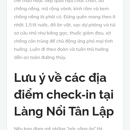
thể thao hoặc dép quai hậu chắc chắn, áo
chống nắng, mũ rộng vành, kính râm và kem
chống nắng là phải có. Đừng quên mang theo ít
nhất 1,5 lít nước, đồ ăn vặt, sạc dự phòng và túi
sơ cứu nhỏ như băng gạc, thuốc giảm đau, xịt
chống côn trùng để chủ động ứng phó mọi tình
huống. Luôn đi theo đoàn và tuân thủ hướng
dẫn an toàn đường thủy.
Lưu ý về các địa
điểm check
‑
in tại
Làng Nổi Tân Lập
Nếu bạn đam mê những “góc sống ảo” thì