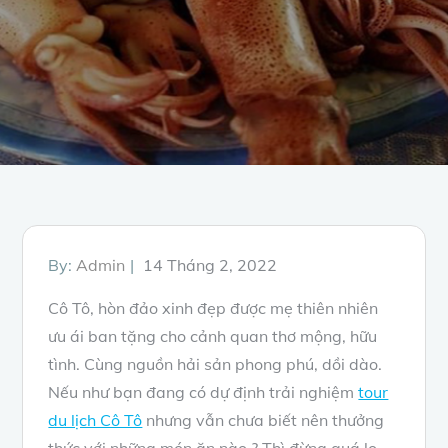
Posted
By:
Admin
14 Tháng 2, 2022
on
Cô Tô, hòn đảo xinh đẹp được mẹ thiên nhiên
ưu ái ban tặng cho cảnh quan thơ mộng, hữu
tình. Cùng nguồn hải sản phong phú, dồi dào.
Nếu như bạn đang có dự định trải nghiệm
tour
du lịch Cô Tô
nhưng vẫn chưa biết nên thưởng
thức với những món ăn nào ? Thì đừng quá lo