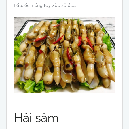
hấp, ốc móng tay xào sả ớt,…..
Hải sâm