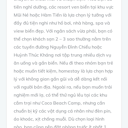
tiên nghỉ dưỡng, các resort ven biển tại khu vực
Mũi Né hoặc Hàm Tiến là lựa chọn lý tưởng với
đầy đủ tiện nghi như hồ bơi, nhà hàng, spa và
view biển đẹp. Với ngân sách vừa phải, bạn có
thể chọn khách sạn 2 – 3 sao thường nằm trên
các tuyến đường Nguyễn Đình Chiểu hoặc
Huỳnh Thúc Kháng nơi tập trung nhiều dịch vụ
ăn uống và gần biển. Nếu đi theo nhóm bạn trẻ
hoặc muốn tiết kiệm, homestay là lựa chọn hợp
lý với không gian gần gũi và dễ dàng kết nối
với người bản địa. Ngoài ra, nếu bạn muốn trải
nghiệm mới lạ, có thể thử ngủ lều tại các khu
cắm trại như Coco Beach Camp, nhưng cần
chuẩn bị kỹ các vật dụng cá nhân như đèn pin,
áo khoác, xịt chống muỗi. Dù chọn loại hình
nào, bạn cũng nên đặt phòng trước ít nhất 1