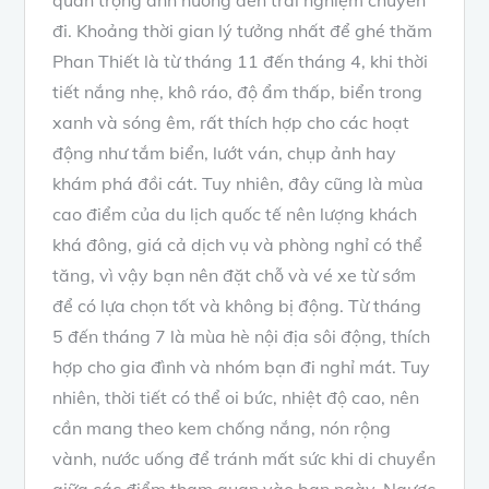
quan trọng ảnh hưởng đến trải nghiệm chuyến
đi. Khoảng thời gian lý tưởng nhất để ghé thăm
Phan Thiết là từ tháng 11 đến tháng 4, khi thời
tiết nắng nhẹ, khô ráo, độ ẩm thấp, biển trong
xanh và sóng êm, rất thích hợp cho các hoạt
động như tắm biển, lướt ván, chụp ảnh hay
khám phá đồi cát. Tuy nhiên, đây cũng là mùa
cao điểm của du lịch quốc tế nên lượng khách
khá đông, giá cả dịch vụ và phòng nghỉ có thể
tăng, vì vậy bạn nên đặt chỗ và vé xe từ sớm
để có lựa chọn tốt và không bị động. Từ tháng
5 đến tháng 7 là mùa hè nội địa sôi động, thích
hợp cho gia đình và nhóm bạn đi nghỉ mát. Tuy
nhiên, thời tiết có thể oi bức, nhiệt độ cao, nên
cần mang theo kem chống nắng, nón rộng
vành, nước uống để tránh mất sức khi di chuyển