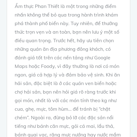
Ẩm thực Phan Thiết là một trong những điểm
nhấn không thể bỏ qua trong hành trình khám
phá thành phố biển này. Tuy nhiên, để thưởng
thức trọn vẹn và an toàn, bạn nên lưu ý một số
điều quan trọng. Trước hết, hãy ưu tiên chọn
những quán ăn địa phương đông khách, có
đánh giá tốt trên các nền tảng như Google
Maps hoặc Foody, vì đây thường là nơi có món
ngon, giá cả hợp lý và đảm bảo vệ sinh. Khi ăn
hải sản, đặc biệt là ở các quán ven biển hoặc
chợ hải sản, bạn nên hỏi giá rõ ràng trước khi
gọi món, nhất là với các món tính theo kg như
cua, ghẹ, mực, tôm hùm… để tránh bị “chặt
chém”. Ngoài ra, đừng bỏ lỡ các đặc sản nổi
tiếng như bánh căn mực, gỏi cá mai, lẩu thả,
bánh quai vạc, răng mực nướng hay nước mắm