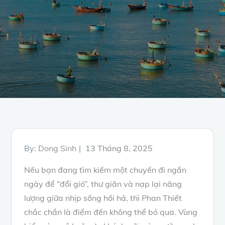
Posted
By:
Dong Sinh
13 Tháng 8, 2025
on
Nếu bạn đang tìm kiếm một chuyến đi ngắn
ngày để “đổi gió”, thư giãn và nạp lại năng
lượng giữa nhịp sống hối hả, thì Phan Thiết
chắc chắn là điểm đến không thể bỏ qua. Vùng