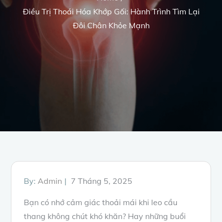
Điều Trị Thoái Hóa Khớp Gối: Hành Trình Tìm Lại
Đôi Chân Khỏe Mạnh
Posted
By:
Admin
7 Tháng 5, 2025
on
Bạn có nhớ cảm giác thoải mái khi leo cầu
thang không chút khó khăn? Hay những buổi