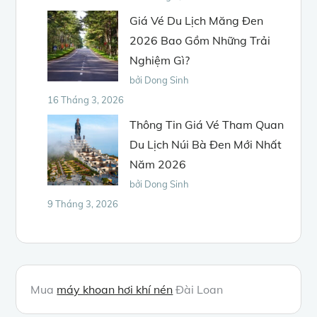
Giá Vé Du Lịch Măng Đen
2026 Bao Gồm Những Trải
Nghiệm Gì?
bởi Dong Sinh
16 Tháng 3, 2026
Thông Tin Giá Vé Tham Quan
Du Lịch Núi Bà Đen Mới Nhất
Năm 2026
bởi Dong Sinh
9 Tháng 3, 2026
Mua
máy khoan hơi khí nén
Đài Loan