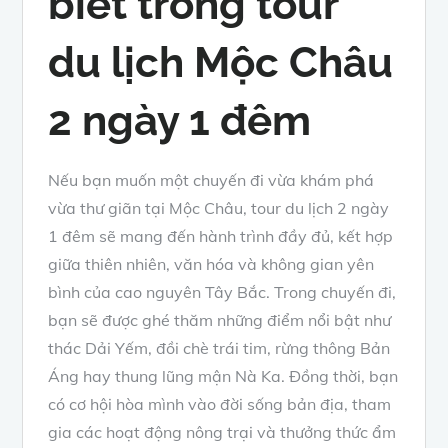
biết trong tour
du lịch Mộc Châu
2 ngày 1 đêm
Nếu bạn muốn một chuyến đi vừa khám phá
vừa thư giãn tại Mộc Châu, tour du lịch 2 ngày
1 đêm sẽ mang đến hành trình đầy đủ, kết hợp
giữa thiên nhiên, văn hóa và không gian yên
bình của cao nguyên Tây Bắc. Trong chuyến đi,
bạn sẽ được ghé thăm những điểm nổi bật như
thác Dải Yếm, đồi chè trái tim, rừng thông Bản
Áng hay thung lũng mận Nà Ka. Đồng thời, bạn
có cơ hội hòa mình vào đời sống bản địa, tham
gia các hoạt động nông trại và thưởng thức ẩm