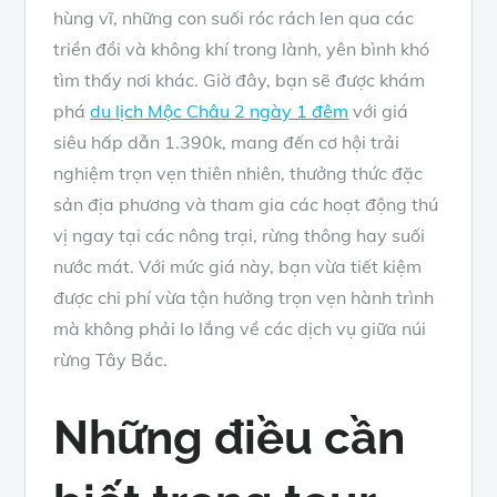
hùng vĩ, những con suối róc rách len qua các
triền đồi và không khí trong lành, yên bình khó
tìm thấy nơi khác. Giờ đây, bạn sẽ được khám
phá
du lịch Mộc Châu 2 ngày 1 đêm
với giá
siêu hấp dẫn 1.390k, mang đến cơ hội trải
nghiệm trọn vẹn thiên nhiên, thưởng thức đặc
sản địa phương và tham gia các hoạt động thú
vị ngay tại các nông trại, rừng thông hay suối
nước mát. Với mức giá này, bạn vừa tiết kiệm
được chi phí vừa tận hưởng trọn vẹn hành trình
mà không phải lo lắng về các dịch vụ giữa núi
rừng Tây Bắc.
Những điều cần