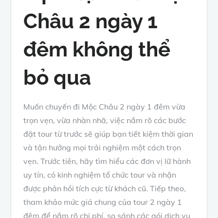
Châu 2 ngày 1
đêm không thể
bỏ qua
Muốn chuyến đi Mộc Châu 2 ngày 1 đêm vừa
trọn vẹn, vừa nhàn nhã, việc nắm rõ các bước
đặt tour từ trước sẽ giúp bạn tiết kiệm thời gian
và tận hưởng mọi trải nghiệm một cách trọn
vẹn. Trước tiên, hãy tìm hiểu các đơn vị lữ hành
uy tín, có kinh nghiệm tổ chức tour và nhận
được phản hồi tích cực từ khách cũ. Tiếp theo,
tham khảo mức giá chung của tour 2 ngày 1
đêm để nắm rõ chi phí, so sánh các gói dịch vụ