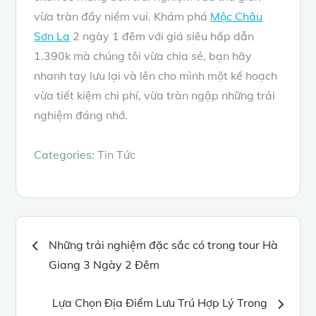
vừa tràn đầy niềm vui. Khám phá
Mộc Châu
Sơn La
2 ngày 1 đêm với giá siêu hấp dẫn
1.390k
mà chúng tôi vừa chia sẻ, bạn hãy
nhanh tay lưu lại và lên cho mình một kế hoạch
vừa tiết kiệm chi phí, vừa tràn ngập những trải
nghiệm đáng nhớ.
Categories:
Tin Tức
Điều
Những trải nghiệm đặc sắc có trong tour Hà
Giang 3 Ngày 2 Đêm
hướng
Lựa Chọn Địa Điểm Lưu Trú Hợp Lý Trong