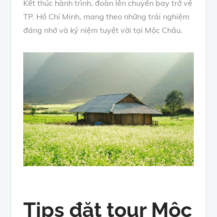
Kết thúc hành trình, đoàn lên chuyến bay trở về
TP. Hồ Chí Minh, mang theo những trải nghiệm
đáng nhớ và kỷ niệm tuyệt vời tại Mộc Châu.
Tips đặt tour Mộc