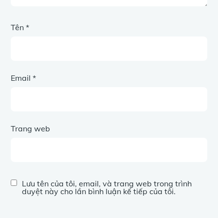
Tên
*
Email
*
Trang web
Lưu tên của tôi, email, và trang web trong trình
duyệt này cho lần bình luận kế tiếp của tôi.