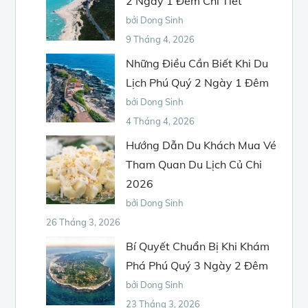
2 Ngày 1 Đêm Chi Tiết
bởi Dong Sinh
9 Tháng 4, 2026
Những Điều Cần Biết Khi Du
Lịch Phú Quý 2 Ngày 1 Đêm
bởi Dong Sinh
4 Tháng 4, 2026
Hướng Dẫn Du Khách Mua Vé
Tham Quan Du Lịch Củ Chi
2026
bởi Dong Sinh
26 Tháng 3, 2026
Bí Quyết Chuẩn Bị Khi Khám
Phá Phú Quý 3 Ngày 2 Đêm
bởi Dong Sinh
23 Tháng 3, 2026