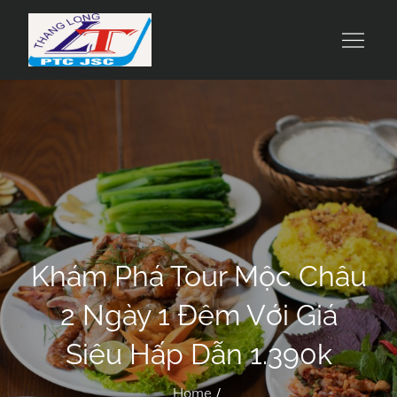
Skip
to
Công Ty Cổ Phần Du Lịch Và Chế Biến
Suất Ăn Thăng Long
content
Suất Ăn Thăng Long
Khám Phá Tour Mộc Châu
2 Ngày 1 Đêm Với Giá
Siêu Hấp Dẫn 1.390k
Home