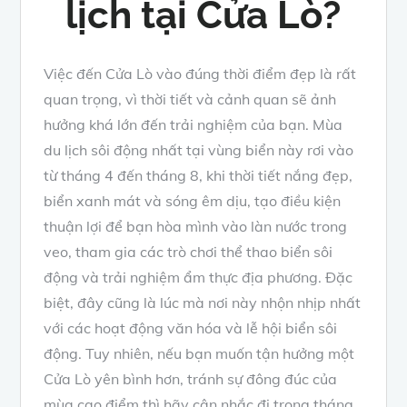
lịch tại Cửa Lò?
Việc đến Cửa Lò vào đúng thời điểm đẹp là rất
quan trọng, vì thời tiết và cảnh quan sẽ ảnh
hưởng khá lớn đến trải nghiệm của bạn. Mùa
du lịch sôi động nhất tại vùng biển này rơi vào
từ tháng 4 đến tháng 8, khi thời tiết nắng đẹp,
biển xanh mát và sóng êm dịu, tạo điều kiện
thuận lợi để bạn hòa mình vào làn nước trong
veo, tham gia các trò chơi thể thao biển sôi
động và trải nghiệm ẩm thực địa phương. Đặc
biệt, đây cũng là lúc mà nơi này nhộn nhịp nhất
với các hoạt động văn hóa và lễ hội biển sôi
động. Tuy nhiên, nếu bạn muốn tận hưởng một
Cửa Lò yên bình hơn, tránh sự đông đúc của
mùa cao điểm thì hãy cân nhắc đi trong tháng