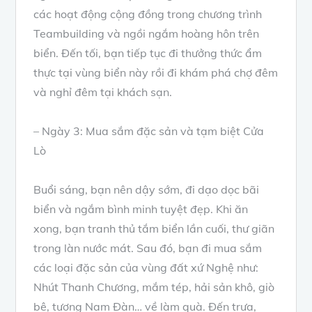
các hoạt động cộng đồng trong chương trình
Teambuilding và ngồi ngắm hoàng hôn trên
biển. Đến tối, bạn tiếp tục đi thưởng thức ẩm
thực tại vùng biển này rồi đi khám phá chợ đêm
và nghỉ đêm tại khách sạn.
– Ngày 3: Mua sắm đặc sản và tạm biệt Cửa
Lò
Buổi sáng, bạn nên dậy sớm, đi dạo dọc bãi
biển và ngắm bình minh tuyệt đẹp. Khi ăn
xong, bạn tranh thủ tắm biển lần cuối, thư giãn
trong làn nước mát. Sau đó, bạn đi mua sắm
các loại đặc sản của vùng đất xứ Nghệ như:
Nhút Thanh Chương, mắm tép, hải sản khô, giò
bê, tương Nam Đàn… về làm quà. Đến trưa,