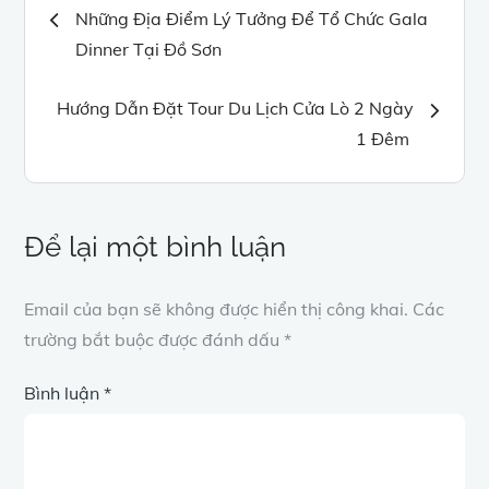
Điều
Những Địa Điểm Lý Tưởng Để Tổ Chức Gala
Dinner Tại Đồ Sơn
hướng
Hướng Dẫn Đặt Tour Du Lịch Cửa Lò 2 Ngày
bài
1 Đêm
viết
Để lại một bình luận
Email của bạn sẽ không được hiển thị công khai.
Các
trường bắt buộc được đánh dấu
*
Bình luận
*