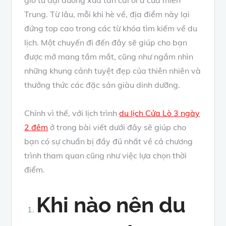
Trung. Từ lâu, mỗi khi hè về, địa điểm này lại
đứng top cao trong các từ khóa tìm kiếm về du
lịch. Một chuyến đi đến đây sẽ giúp cho bạn
được mở mang tầm mắt, cũng như ngắm nhìn
những khung cảnh tuyệt đẹp của thiên nhiên và
thưởng thức các đặc sản giàu dinh dưỡng.
Chính vì thế, với lịch trình
du lịch Cửa Lò 3 ngày
2 đêm
ở trong bài viết dưới đây sẽ giúp cho
bạn có sự chuẩn bị đầy đủ nhất về cả chương
trình tham quan cũng như việc lựa chọn thời
điểm.
Khi nào nên du