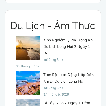
Du Lịch - Âm Thực
Kinh Nghiệm Quan Trọng Khi
Du Lịch Long Hải 2 Ngày 1
Đêm
bởi Dong Sinh
30 Tháng 5, 2026
Trọn Bộ Hoạt Động Hấp Dẫn
Khi Đi Du Lịch Long Hải
bởi Dong Sinh
27 Tháng 5, 2026
Đi Tây Ninh 2 Ngày 1 Đêm