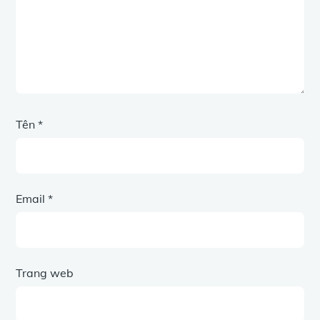
Tên
*
Email
*
Trang web