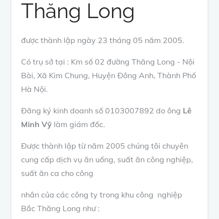
Thăng Long
được thành lập ngày 23 tháng 05 năm 2005.
Có trụ sở tại : Km số 02 đường Thăng Long - Nội
Bài, Xã Kim Chung, Huyện Đông Anh, Thành Phố
Hà Nội.
Đăng ký kinh doanh số 0103007892 do ông
Lê
Minh Vỹ
làm giám đốc.
Được thành lập từ năm 2005 chúng tôi chuyên
cung cấp dịch vụ ăn uống, suất ăn công nghiệp,
suất ăn ca cho công
nhân của các công ty trong khu công nghiệp
Bắc Thăng Long như :