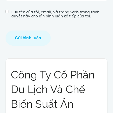
Lưu tên của tôi, email, và trang web trong trình
duyệt này cho lần bình luận kế tiếp của tôi.
Công Ty Cổ Phần
Du Lịch Và Chế
Biến Suất Ăn