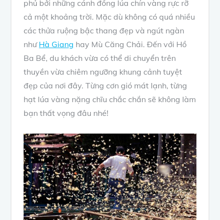
phủ bởi những cánh đồng lúa chín vàng rực rỡ
cả một khoảng trời. Mặc dù không có quá nhiều
các thửa ruộng bậc thang đẹp và ngút ngàn
như
Hà Giang
hay Mù Căng Chải. Đến với Hồ
Ba Bể, du khách vừa có thể di chuyển trên
thuyền vừa chiêm ngưỡng khung cảnh tuyệt
đẹp của nơi đây. Từng cơn gió mát lạnh, từng
hạt lúa vàng nặng chĩu chắc chắn sẽ không làm
bạn thất vọng đâu nhé!