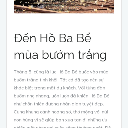
Đến Hồ Ba Bể
mùa bướm trắng
Tháng 5, cũng là lúc Hồ Ba Bể bước vào mùa
bướm trắng tinh khôi. Tất cả đã tạo nên sự
khác biệt trong mắt du khách. Với từng đàn
bướm nhẹ nhàng, uốn lượn đã khiến Hồ Ba Bể
như chốn thiên đường nhân gian tuyệt đẹp.
Cùng khung cảnh hoang sơ, thơ mộng với núi
non hùng vĩ sẽ giúp bạn xua tan đi những ưu
phiền mệt nhọc nơi cuộc sống thường nhật. Để