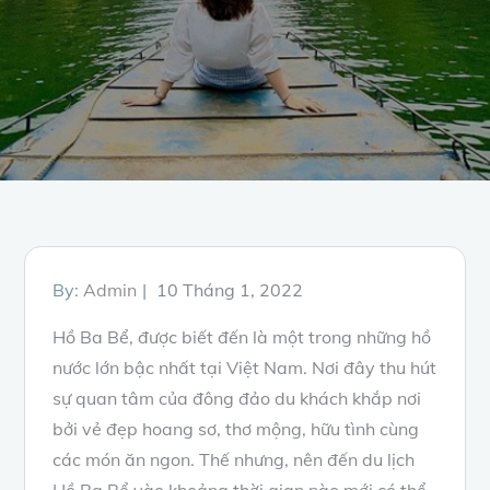
Posted
By:
Admin
10 Tháng 1, 2022
on
Hồ Ba Bể, được biết đến là một trong những hồ
nước lớn bậc nhất tại Việt Nam. Nơi đây thu hút
sự quan tâm của đông đảo du khách khắp nơi
bởi vẻ đẹp hoang sơ, thơ mộng, hữu tình cùng
các món ăn ngon. Thế nhưng, nên đến du lịch
Hồ Ba Bể vào khoảng thời gian nào mới có thể