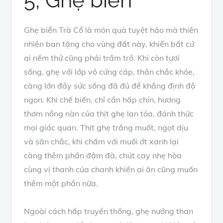
5, Ghẹ biển
Ghẹ biển Trà Cổ là món quà tuyệt hảo mà thiên
nhiên ban tặng cho vùng đất này, khiến bất cứ
ai nếm thử cũng phải trầm trồ. Khi còn tươi
sống, ghẹ với lớp vỏ cứng cáp, thân chắc khỏe,
càng lớn đầy sức sống đã đủ để khẳng định độ
ngon. Khi chế biến, chỉ cần hấp chín, hương
thơm nồng nàn của thịt ghẹ lan tỏa, đánh thức
mọi giác quan. Thịt ghẹ trắng muốt, ngọt dịu
và săn chắc, khi chấm với muối ớt xanh lại
càng thêm phần đậm đà, chút cay nhẹ hòa
cùng vị thanh của chanh khiến ai ăn cũng muốn
thêm một phần nữa.
Ngoài cách hấp truyền thống, ghẹ nướng than