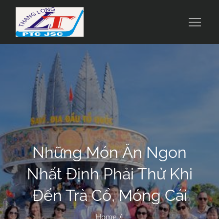
Skip
to
Công Ty Cổ Phần Du Lịch Và Chế Biến
Suất Ăn Thăng Long
content
Suất Ăn Thăng Long
Những Món Ăn Ngon
Nhất Định Phải Thử Khi
Đến Trà Cổ, Móng Cái
Home