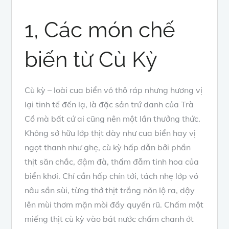
1, Các món chế
biến từ Cù Kỳ
Cù kỳ – loài cua biển vỏ thô ráp nhưng hương vị
lại tinh tế đến lạ, là đặc sản trứ danh của Trà
Cổ mà bất cứ ai cũng nên một lần thưởng thức.
Không sở hữu lớp thịt dày như cua biển hay vị
ngọt thanh như ghẹ, cù kỳ hấp dẫn bởi phần
thịt săn chắc, đậm đà, thấm đẫm tinh hoa của
biển khơi. Chỉ cần hấp chín tới, tách nhẹ lớp vỏ
nâu sần sùi, từng thớ thịt trắng nõn lộ ra, dậy
lên mùi thơm mặn mòi đầy quyến rũ. Chấm một
miếng thịt cù kỳ vào bát nước chấm chanh ớt