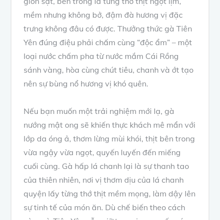
giòn sật, bên trong là từng thớ thịt ngọt lịm,
mềm nhưng không bở, đậm đà hương vị đặc
trưng không đâu có được. Thưởng thức gà Tiên
Yên đúng điệu phải chấm cùng “độc ẩm” – một
loại nước chấm pha từ nước mắm Cái Rồng
sánh vàng, hòa cùng chút tiêu, chanh và ớt tạo
nên sự bùng nổ hương vị khó quên.
Nếu bạn muốn một trải nghiệm mới lạ, gà
nướng mật ong sẽ khiến thực khách mê mẩn với
lớp da óng ả, thơm lừng mùi khói, thịt bên trong
vừa ngậy vừa ngọt, quyến luyến đến miếng
cuối cùng. Gà hấp lá chanh lại là sự thanh tao
của thiên nhiên, nơi vị thơm dịu của lá chanh
quyện lấy từng thớ thịt mềm mọng, làm dậy lên
sự tinh tế của món ăn. Dù chế biến theo cách