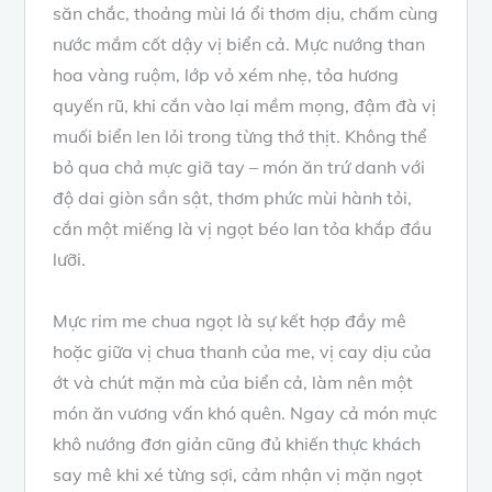
săn chắc, thoảng mùi lá ổi thơm dịu, chấm cùng
nước mắm cốt dậy vị biển cả. Mực nướng than
hoa vàng ruộm, lớp vỏ xém nhẹ, tỏa hương
quyến rũ, khi cắn vào lại mềm mọng, đậm đà vị
muối biển len lỏi trong từng thớ thịt. Không thể
bỏ qua chả mực giã tay – món ăn trứ danh với
độ dai giòn sần sật, thơm phức mùi hành tỏi,
cắn một miếng là vị ngọt béo lan tỏa khắp đầu
lưỡi.
Mực rim me chua ngọt là sự kết hợp đầy mê
hoặc giữa vị chua thanh của me, vị cay dịu của
ớt và chút mặn mà của biển cả, làm nên một
món ăn vương vấn khó quên. Ngay cả món mực
khô nướng đơn giản cũng đủ khiến thực khách
say mê khi xé từng sợi, cảm nhận vị mặn ngọt