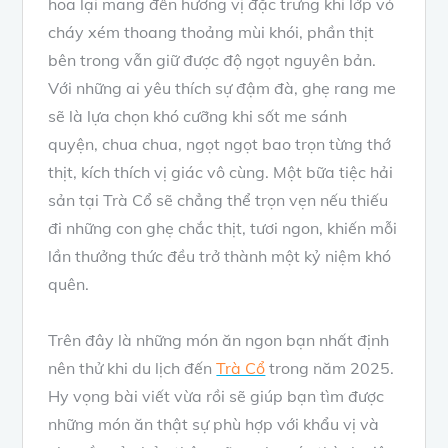
hoa lại mang đến hương vị đặc trưng khi lớp vỏ
cháy xém thoang thoảng mùi khói, phần thịt
bên trong vẫn giữ được độ ngọt nguyên bản.
Với những ai yêu thích sự đậm đà, ghẹ rang me
sẽ là lựa chọn khó cưỡng khi sốt me sánh
quyện, chua chua, ngọt ngọt bao trọn từng thớ
thịt, kích thích vị giác vô cùng. Một bữa tiệc hải
sản tại Trà Cổ sẽ chẳng thể trọn vẹn nếu thiếu
đi những con ghẹ chắc thịt, tươi ngon, khiến mỗi
lần thưởng thức đều trở thành một kỷ niệm khó
quên.
Trên đây là những món ăn ngon bạn nhất định
nên thử khi du lịch đến
Trà Cổ
trong năm 2025.
Hy vọng bài viết vừa rồi sẽ giúp bạn tìm được
những món ăn thật sự phù hợp với khẩu vị và