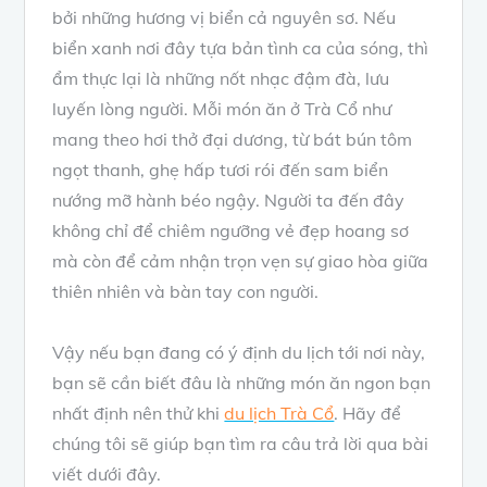
bởi những hương vị biển cả nguyên sơ. Nếu
biển xanh nơi đây tựa bản tình ca của sóng, thì
ẩm thực lại là những nốt nhạc đậm đà, lưu
luyến lòng người. Mỗi món ăn ở Trà Cổ như
mang theo hơi thở đại dương, từ bát bún tôm
ngọt thanh, ghẹ hấp tươi rói đến sam biển
nướng mỡ hành béo ngậy. Người ta đến đây
không chỉ để chiêm ngưỡng vẻ đẹp hoang sơ
mà còn để cảm nhận trọn vẹn sự giao hòa giữa
thiên nhiên và bàn tay con người.
Vậy nếu bạn đang có ý định du lịch tới nơi này,
bạn sẽ cần biết đâu là những món ăn ngon bạn
nhất định nên thử khi
du lịch Trà Cổ
. Hãy để
chúng tôi sẽ giúp bạn tìm ra câu trả lời qua bài
viết dưới đây.