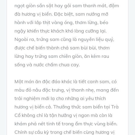
ngọt giòn sần sật hay gỏi sam thanh mát, đậm
đà hương vị biển. Đặc biệt, sam nướng mỡ
hành với lớp thịt vàng óng, thơm lừng, béo
ngậy khiến thực khách khó lòng cưỡng lại.
Ngoài ra, trứng sam cũng là nguyên liệu quý,
được chế biến thành chả sam bùi bùi, thơm
lừng hay trứng sam chiên giòn, ăn kèm rau
sống và nước chấm chua cay.
Một món ăn độc đáo khác là tiết canh sam, có
màu đỏ nâu đặc trưng, vị thanh nhẹ, mang đến
trải nghiệm mới lạ cho những ai yêu thích
hương vị biển cả. Thưởng thức sam biển tại Trà
Cổ không chỉ là tận hưởng vị ngon mà còn là
khám phá nét tinh tế trong ẩm thực vùng biển.
Chính sự cầu kỳ trong chế biến cùng hương vị