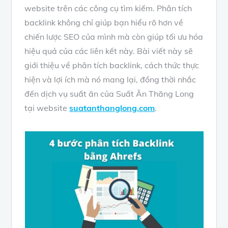
website trên các công cụ tìm kiếm. Phân tích
backlink không chỉ giúp bạn hiểu rõ hơn về
chiến lược SEO của mình mà còn giúp tối ưu hóa
hiệu quả của các liên kết này. Bài viết này sẽ
giới thiệu về phân tích backlink, cách thức thực
hiện và lợi ích mà nó mang lại, đồng thời nhắc
đến dịch vụ suất ăn của Suất Ăn Thăng Long
tại website
suatanthanglong.com
.