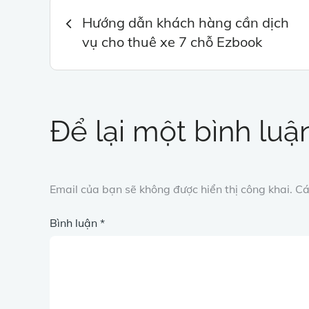
Điều
Hướng dẫn khách hàng cần dịch
vụ cho thuê xe 7 chỗ Ezbook
hướng
bài
Để lại một bình luậ
viết
Email của bạn sẽ không được hiển thị công khai.
Cá
Bình luận
*