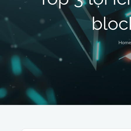
bloc
Hom