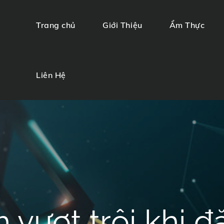
Trang chủ
Giới Thiệu
Ẩm Thực
Lịch Và Chế Biến Suất Ăn Thăng Long
 Thăng Long
Liên Hệ
h vượt trội khi 