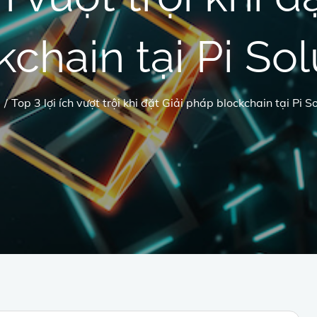
kchain tại Pi Sol
e
Top 3 lợi ích vượt trội khi đặt Giải pháp blockchain tại Pi S