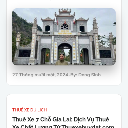
Posted
27 Tháng mười một, 2024
By:
Dong Sinh
on
THUÊ XE DU LỊCH
Thuê Xe 7 Chỗ Gia Lai: Dịch Vụ Thuê
Xe Chất Lượng Từ Thuexehuydat.com