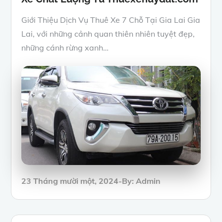
Giới Thiệu Dịch Vụ Thuê Xe 7 Chỗ Tại Gia Lai Gia
Lai, với những cảnh quan thiên nhiên tuyệt đẹp,
những cánh rừng xanh…
Posted
23 Tháng mười một, 2024
By:
Admin
on