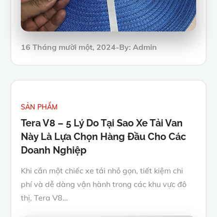
Posted
16 Tháng mười một, 2024
By:
Admin
on
SẢN PHẨM
Tera V8 – 5 Lý Do Tại Sao Xe Tải Van
Này Là Lựa Chọn Hàng Đầu Cho Các
Doanh Nghiệp
Khi cần một chiếc xe tải nhỏ gọn, tiết kiệm chi
phí và dễ dàng vận hành trong các khu vực đô
thị, Tera V8…