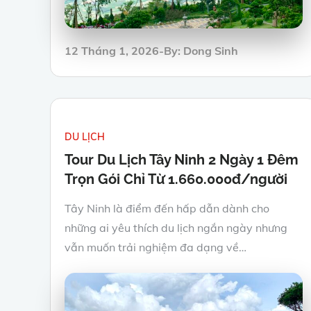
Posted
12 Tháng 1, 2026
By:
Dong Sinh
on
DU LỊCH
Tour Du Lịch Tây Ninh 2 Ngày 1 Đêm
Trọn Gói Chỉ Từ 1.660.000đ/người
Tây Ninh là điểm đến hấp dẫn dành cho
những ai yêu thích du lịch ngắn ngày nhưng
vẫn muốn trải nghiệm đa dạng về…