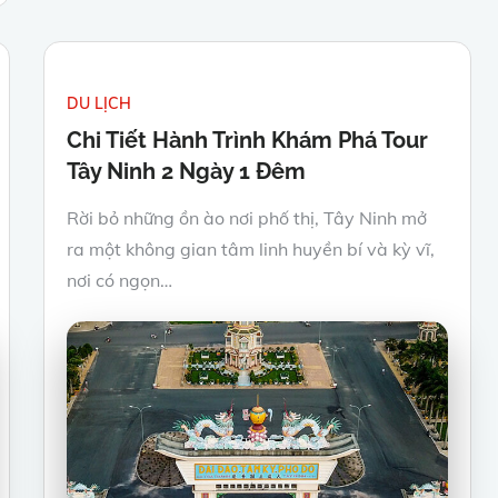
DU LỊCH
Chi Tiết Hành Trình Khám Phá Tour
Tây Ninh 2 Ngày 1 Đêm
Rời bỏ những ồn ào nơi phố thị, Tây Ninh mở
ra một không gian tâm linh huyền bí và kỳ vĩ,
nơi có ngọn…