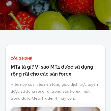
CÔNG NGHỆ
MT4 là gì? Vì sao MT4 được sử dụng
rộng rãi cho các sàn forex
Hiện nay có nhiều nền tảng giao dịch trực tuyến
được sử dụng rộng rãi trong sàn Forex, một
trong đó là MetaTrader 4 (hay còn…