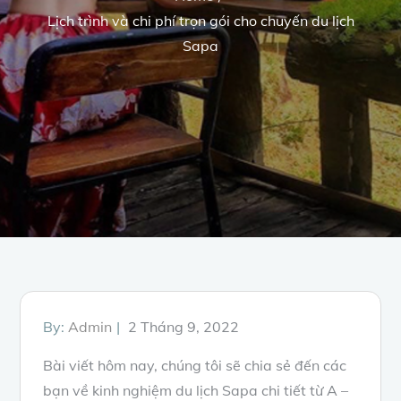
Lịch trình và chi phí trọn gói cho chuyến du lịch
Sapa
Posted
By:
Admin
2 Tháng 9, 2022
on
Bài viết hôm nay, chúng tôi sẽ chia sẻ đến các
bạn về kinh nghiệm du lịch Sapa chi tiết từ A –