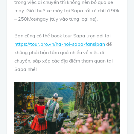
trong việc di chuyển thì không nên bỏ qua xe
máy. Giá thuê xe máy tại Sapa rất rẻ chỉ từ 90k
– 250k/xe/ngày (tùy vào từng loại xe).
Bạn cũng có thể book tour Sapa trọn gói tại
https://tour.pro.vn/ha-noi-sapa-fansipan
để
không phải bận tâm quá nhiều về việc di
chuyển, sắp xếp các địa điểm tham quan tại
Sapa nhé!