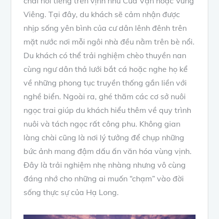
chài nổi tiếng trên vịnh như Cửa Vạn hoặc Vung
Viêng. Tại đây, du khách sẽ cảm nhận được
nhịp sống yên bình của cư dân lênh đênh trên
mặt nước nơi mỗi ngôi nhà đều nằm trên bè nổi.
Du khách có thể trải nghiệm chèo thuyền nan
cùng ngư dân thả lưới bắt cá hoặc nghe họ kể
về những phong tục truyền thống gắn liền với
nghề biển. Ngoài ra, ghé thăm các cơ sở nuôi
ngọc trai giúp du khách hiểu thêm về quy trình
nuôi và tách ngọc rất công phu. Không gian
làng chài cũng là nơi lý tưởng để chụp những
bức ảnh mang đậm dấu ấn văn hóa vùng vịnh.
Đây là trải nghiệm nhẹ nhàng nhưng vô cùng
đáng nhớ cho những ai muốn “chạm” vào đời
sống thực sự của Hạ Long.