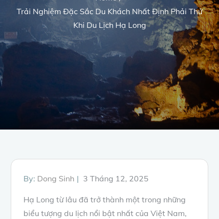
Trải Nghiệm Đặc Sắc Du Khách Nhất Định Phải Thử
Khi Du Lịch Hạ Long
Posted
By:
Dong Sinh
3 Tháng 12, 2025
on
Hạ Long từ lâu đã trở thành một trong những
biểu tượng du lịch nổi bật nhất của Việt Nam,