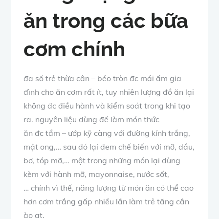
ăn
trong các
bữa
cơm
chính
đa số
trẻ thừa cân –
béo tròn
đc
mái ấm gia
đình
cho ăn cơm rất ít,
tuy nhiên
lượng
đồ ăn
lại
không
đc
điều hành và kiểm soát
trong khi
tạo
ra
.
nguyên liệu
dùng để làm
món thức
ăn
đc
tẩm – ướp
kỹ càng
với
đường kính trắng
,
mật ong,…
sau đó
lại đem
chế biến
với mỡ, dầu,
bơ, tóp mỡ,…
một trong những
món lại
dùng
kèm
với hành mỡ, mayonnaise,
nước sốt
,
…
chính vì thế
,
năng lượng
từ
món ăn
có thể
cao
hơn cơm trắng gấp nhiều lần làm trẻ tăng cân
ào ạt.