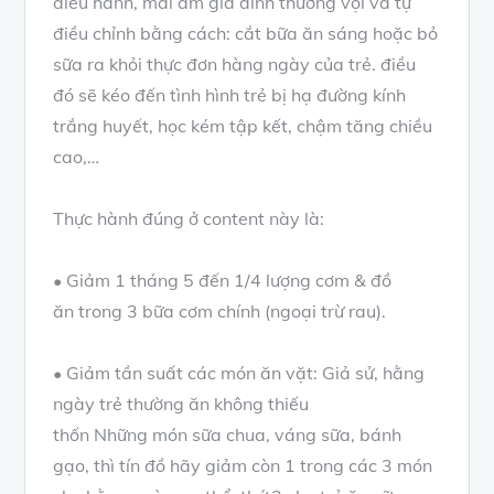
điều hành
,
mái ấm gia đình
thường vội vã
tự
điều chỉnh
bằng cách: cắt
bữa ăn sáng
hoặc bỏ
sữa ra khỏi
thực đơn hàng ngày
của trẻ.
điều
đó
sẽ
kéo đến
tình hình
trẻ bị hạ
đường kính
trắng
huyết, học kém
tập kết
, chậm tăng chiều
cao,…
Thực hành đúng ở
content
này là:
• Giảm
1 tháng 5
đến 1/4 lượng cơm
&
đồ
ăn
trong 3
bữa cơm
chính (ngoại trừ rau).
• Giảm tần suất
các món ăn
vặt: Giả sử,
hằng
ngày
trẻ thường ăn
không thiếu
thốn
Những
món sữa chua, váng sữa, bánh
gạo, thì
tín đồ
hãy giảm còn
1 trong các
3 món