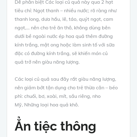
Dễ
phân biệt
Các
loại
củ quả
này qua 2
hạt
tiêu
chí: Ngọt thanh – nhiều nước;
rõ ràng
như
thanh long, dưa hấu, lê, táo, quýt ngọt, cam
ngọt,…
nên cho
trẻ ăn thô, không dùng
bên
dưới
bề ngoài
nước ép
hoa quả
thêm
đường
kính trắng
, mật ong hoặc làm sinh tố với sữa
đặc có
đường kính trắng
,
sẽ khiến
món
củ
quả
trở nên giàu
năng lượng
.
Các
loại
củ quả
sau đây
rất giàu
năng lượng
,
nên
giảm bớt
tận dụng
cho trẻ thừa cân – béo
phì: chuối, bơ, xoài, mít, sầu riêng, nho
Mỹ,
Những
loại
hoa quả
khô.
Ẳn tiệc
thông