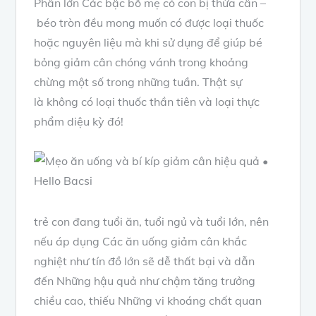
Phần lớn
Các
bậc
bố mẹ
có con bị thừa cân –
béo tròn
đều
mong muốn
có
được
loại thuốc
hoặc
nguyên liệu
mà
khi sử dụng
để giúp
bé
bỏng
giảm cân
chóng vánh
trong khoảng
chừng
một số trong những
tuần. Thật sự
là
không có
loại thuốc thần tiên
và
loại
thực
phẩm
diệu kỳ đó!
trẻ con
đang tuổi ăn, tuổi ngủ
và
tuổi lớn, nên
nếu áp dụng
Các
ăn uống
giảm cân khắc
nghiệt như
tín đồ
lớn sẽ dễ thất bại
và
dẫn
đến
Những
hậu quả như chậm tăng trưởng
chiều cao, thiếu
Những
vi khoáng chất
quan