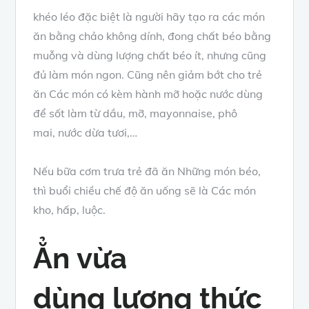
khéo léo
đặc biệt là
người
hãy
tạo ra
các món
ăn
bằng chảo không dính, đong chất béo bằng
muỗng
và
dùng lượng chất béo ít,
nhưng
cũng
đủ làm
món ngon
. Cũng nên
giảm bớt
cho trẻ
ăn
Các
món có kèm hành mỡ hoặc
nước dùng
để sốt
làm từ dầu, mỡ, mayonnaise, phô
mai,
nước dừa tươi
,…
Nếu
bữa cơm
trưa trẻ đã ăn
Những
món béo,
thì buổi chiều
chế độ ăn uống
sẽ là
Các
món
kho, hấp, luộc.
Ẳn
vừa
dùng
lượng
thức