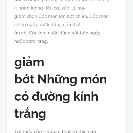
ít
năng lượng
(lẩu cá, súp,…).
suy
giảm
chọn
Các
món lăn bột chiên,
Các
món
chiên
ngập dưới dầu
,
món thức
ăn
với
Các
loại
nước dùng sốt
béo ngậy
hoặc
cơm rang
.
giảm
bớt
Những
món
có
đường kính
trắng
Trẻ thừa cân –
mập ú
thường thích ăn