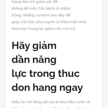
trọng
làm trẻ giảm
sức đề
kháng
dễ
mắc
Các
bệnh lý nhiễm
trùng.
Những
content
sau đây
để
giúp
Các
bậc
phụ huynh
có thêm kiến thức
khoa học
trong lúc
giảm cân cho trẻ:
Hãy giảm
dần
năng
lực
trong
thuc
don hang ngay
thấy lúc
trẻ tăng cân ào ạt khó
kiểm soát và