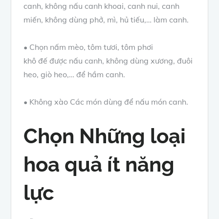
canh
, không
nấu canh
khoai, canh nui, canh
miến, không dùng phở, mì, hủ tiếu,… làm canh.
• Chọn
nấm mèo
, tôm tươi,
tôm phơi
khô
đế
được nấu canh
, không dùng xương, đuôi
heo, giò heo,…
để hầm
canh.
• Không xào
Các
món
dùng để
nấu món canh
.
Chọn
Những
loại
hoa quả
ít
năng
lực