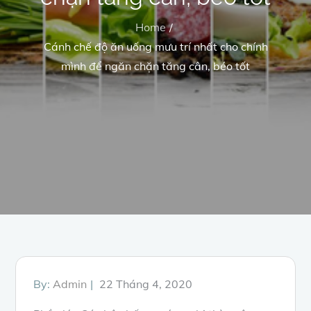
Home
Cánh chế độ ăn uống mưu trí nhất cho chính
mình để ngăn chặn tăng cân, béo tốt
Posted
By:
Admin
22 Tháng 4, 2020
on