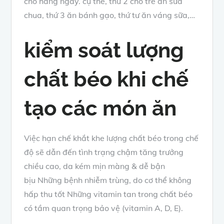
cho
hằng ngày
.
cụ thể
, thứ 2 cho trẻ ăn sữa
chua, thứ 3 ăn bánh gạo, thứ tư ăn váng sữa,…
kiểm soát
lượng
chất béo khi
chế
tạo
các món ăn
Việc
hạn chế
khắt khe lượng chất béo trong
chế
độ
sẽ
dẫn đến
tình trạng
chậm tăng trưởng
chiều cao, da kém mịn màng
&
dễ
bận
bịu
Những
bệnh nhiễm trùng, do
cơ thể
không
hấp thu
tốt
Những
vitamin tan trong chất béo
có
tầm quan trọng
bảo vệ
(vitamin A, D, E).