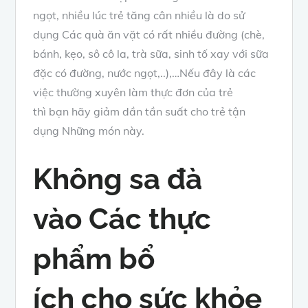
ngọt,
nhiều lúc
trẻ tăng cân nhiều là do
sử
dụng
Các
quà ăn vặt
có rất nhiều
đường
(chè,
bánh, kẹo, sô cô la, trà sữa, sinh tố xay với sữa
đặc có
đường
, nước ngọt,..),…Nếu
đây là
các
việc thường xuyên làm
thực đơn
của trẻ
thì
bạn
hãy giảm dần tần suất cho trẻ
tận
dụng
Những
món này.
Không sa đà
vào
Các
thực
phẩm
bổ
ích
cho
sức khỏe