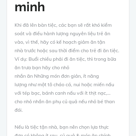
minh
Khi đã lên bàn tiệc,
các bạn sẽ rất
khó
kiểm
soát và điều hành
lượng
nguyên liệu
trẻ ăn
vào,
vì thế
, hãy có kế hoạch giảm ăn
tận
nhà
trước hoặc
sau thời điểm
cho trẻ đi ăn tiệc.
Ví dụ: Buổi chiều phải đi ăn tiệc, thì trong
bữa
ăn
trưa
bạn
hãy cho
nhỏ
nhắn
ăn
Những
món
đơn giản
, ít
năng
lượng
như một
tô cháo cá, nui hoặc miến nấu
với tép bạc, bánh canh nấu với ít
thịt nạc
,…
cho
nhỏ nhắn
ăn phụ
củ quả
nếu
nhỏ bé
than
đói.
Nếu là tiệc
tận nhà
,
bạn
nên chọn lựa
thực
đơn
có không ít
rau
,
củ quả
&
món ăn
chính