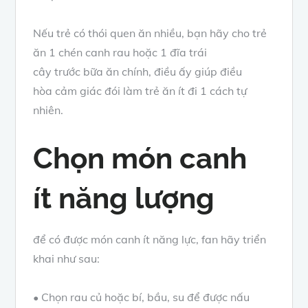
Nếu trẻ có
thói quen
ăn nhiều,
bạn
hãy cho trẻ
ăn 1 chén canh
rau
hoặc 1 đĩa
trái
cây
trước
bữa ăn
chính,
điều ấy
giúp điều
hòa
cảm giác
đói làm trẻ ăn ít đi
1 cách
tự
nhiên
.
Chọn món canh
ít
năng lượng
để có
được
món canh ít
năng lực
,
fan
hãy
triển
khai
như sau:
• Chọn
rau củ
hoặc bí, bầu, su để
được nấu