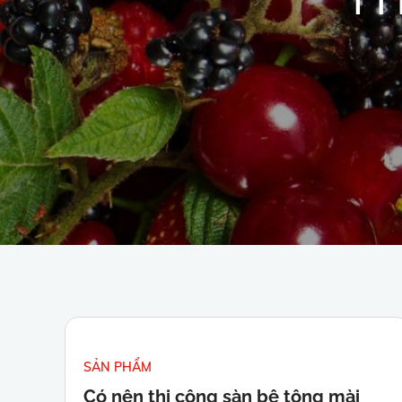
SẢN PHẨM
Có nên thi công sàn bê tông mài