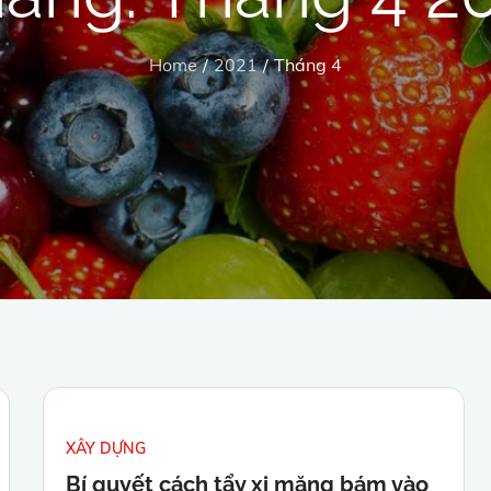
Home
2021
Tháng 4
XÂY DỰNG
Bí quyết cách tẩy xi măng bám vào