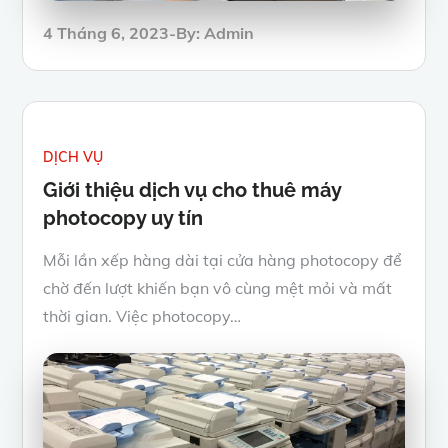
Posted
4 Tháng 6, 2023
By:
Admin
on
DỊCH VỤ
Giới thiệu dịch vụ cho thuê máy
photocopy uy tín
Mỗi lần xếp hàng dài tại cửa hàng photocopy để
chờ đến lượt khiến bạn vô cùng mệt mỏi và mất
thời gian. Việc photocopy…