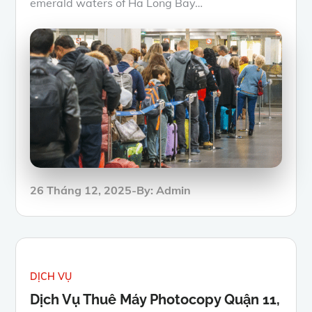
emerald waters of Ha Long Bay…
Posted
26 Tháng 12, 2025
By:
Admin
on
DỊCH VỤ
Dịch Vụ Thuê Máy Photocopy Quận 11,